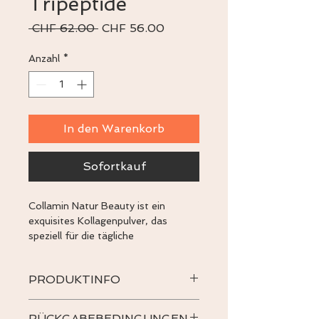
Tripeptide
Standardpreis
Sale-
 CHF 62.00 
CHF 56.00
Preis
Anzahl
*
In den Warenkorb
Sofortkauf
Collamin Natur Beauty ist ein 
exquisites Kollagenpulver, das 
speziell für die tägliche 
Unterstützung von Haut, Haar und 
Nägeln entwickelt wurde. Mit 
PRODUKTINFO
hochreinen Tripeptiden versorgt 
dieses Nahrungsergänzungsmittel 
Das ist ein Produktdetail. Hier 
Ihren Körper mit wichtigen 
RÜCKGABEBEDINGUNGEN